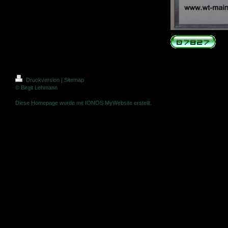
Druckversion
|
Sitemap
© Birgit Lehmann
Diese Homepage wurde mit
IONOS MyWebsite
erstellt.